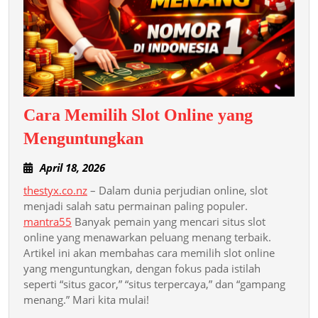
Cara Memilih Slot Online yang
Cara
Menguntungkan
Memilih
April
April 18, 2026
Slot
18,
thestyx.co.nz
–
Dalam dunia perjudian online, slot
Online
2026
menjadi salah satu permainan paling populer.
yang
mantra55
Banyak pemain yang mencari situs slot
Menguntungkan
online yang menawarkan peluang menang terbaik.
Artikel ini akan membahas cara memilih slot online
yang menguntungkan, dengan fokus pada istilah
seperti “situs gacor,” “situs terpercaya,” dan “gampang
menang.” Mari kita mulai!