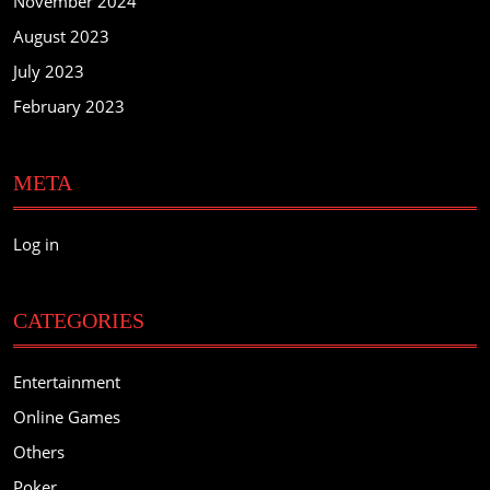
November 2024
August 2023
July 2023
February 2023
META
Log in
CATEGORIES
Entertainment
Online Games
Others
Poker