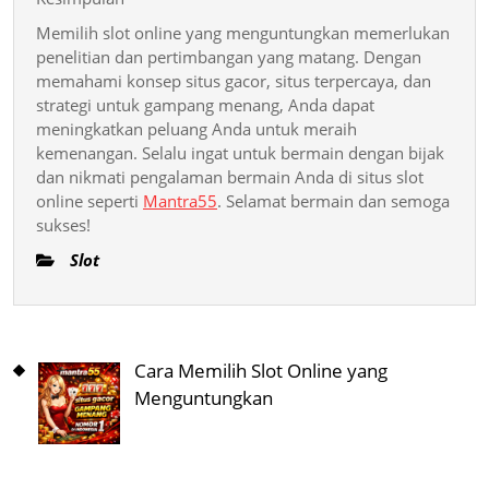
Memilih slot online yang menguntungkan memerlukan
penelitian dan pertimbangan yang matang. Dengan
memahami konsep situs gacor, situs terpercaya, dan
strategi untuk gampang menang, Anda dapat
meningkatkan peluang Anda untuk meraih
kemenangan. Selalu ingat untuk bermain dengan bijak
dan nikmati pengalaman bermain Anda di situs slot
online seperti
Mantra55
. Selamat bermain dan semoga
sukses!
Slot
Cara Memilih Slot Online yang
Menguntungkan