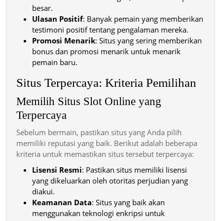
besar.
Ulasan Positif
: Banyak pemain yang memberikan
testimoni positif tentang pengalaman mereka.
Promosi Menarik
: Situs yang sering memberikan
bonus dan promosi menarik untuk menarik
pemain baru.
Situs Terpercaya: Kriteria Pemilihan
Memilih Situs Slot Online yang
Terpercaya
Sebelum bermain, pastikan situs yang Anda pilih
memiliki reputasi yang baik. Berikut adalah beberapa
kriteria untuk memastikan situs tersebut terpercaya:
Lisensi Resmi
: Pastikan situs memiliki lisensi
yang dikeluarkan oleh otoritas perjudian yang
diakui.
Keamanan Data
: Situs yang baik akan
menggunakan teknologi enkripsi untuk