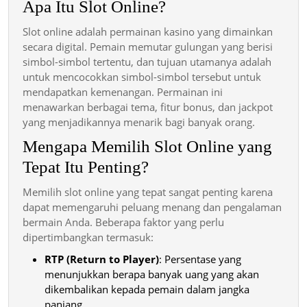
Apa Itu Slot Online?
Slot online adalah permainan kasino yang dimainkan
secara digital. Pemain memutar gulungan yang berisi
simbol-simbol tertentu, dan tujuan utamanya adalah
untuk mencocokkan simbol-simbol tersebut untuk
mendapatkan kemenangan. Permainan ini
menawarkan berbagai tema, fitur bonus, dan jackpot
yang menjadikannya menarik bagi banyak orang.
Mengapa Memilih Slot Online yang
Tepat Itu Penting?
Memilih slot online yang tepat sangat penting karena
dapat memengaruhi peluang menang dan pengalaman
bermain Anda. Beberapa faktor yang perlu
dipertimbangkan termasuk:
RTP (Return to Player)
: Persentase yang
menunjukkan berapa banyak uang yang akan
dikembalikan kepada pemain dalam jangka
panjang.